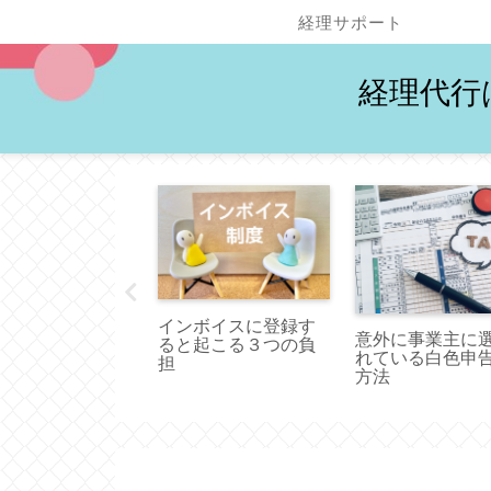
経理サポート
経理代行
ソフトの使用を
インボイスに登録す
意外に事業主に
る３つの視点
ると起こる３つの負
れている白色申
担
方法