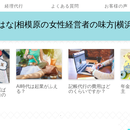
経理代行
よくある質問
お客様の声
はな|相模原の女性経営者の味方|横
記帳代行の費用はど
AI時代は起業がふえ
年金
選ば
のくらいですか？
る？
主
告の