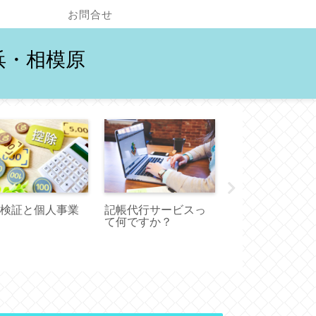
お問合せ
浜・相模原
記帳代行サービスっ
検証と個人事業
悩める人が殺到
て何ですか？
（改正）電子帳
存法の正しい理