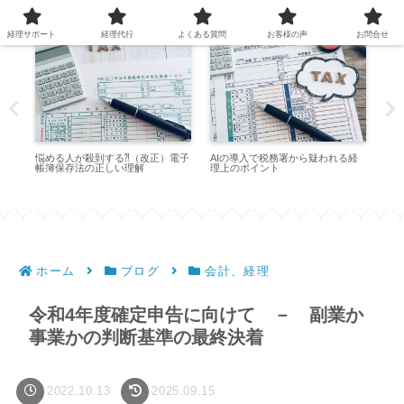
経理サポート
経理代行
よくある質問
お客様の声
お問合せ
ス
個
た
悩める人が殺到する⁈（改正）電子
AIの導入で税務署から疑われる経
帳簿保存法の正しい理解
理上のポイント
ホーム
ブログ
会計、経理
令和4年度確定申告に向けて － 副業か
事業かの判断基準の最終決着
2022.10.13
2025.09.15